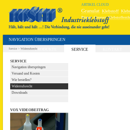
ARTIKEL CLOUD
Granulat
Klebstoff
Klebs
Primer
Cleaner
Klebstoffentf
Hochleistungskleber
Schweiß
NAVIGATION ÜBERSPRINGEN
Service
>
Widerrufsrecht
HOME
PRODUKTE
SERVICE
KONTAKT
SERVICE
Navigation überspringen
Versand und Kosten
Wie bestellen?
Widerrufsrecht
Downloads
VOX VIDEOBEITRAG